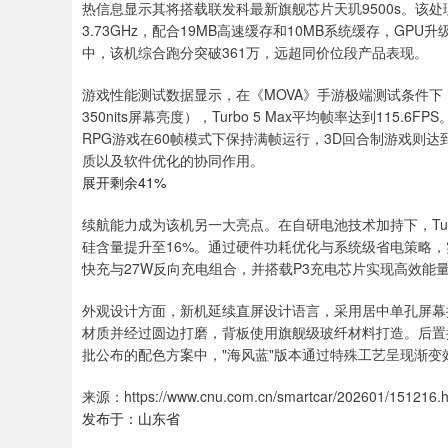
热信息显示其将搭载联发科最新旗舰芯片天玑9500s。该处
3.73GHz，配合19MB高速缓存和10MB系统缓存，GPU升级
中，该机综合跑分突破361万，远超同价位段产品表现。
游戏性能测试数据显示，在《MOVA》手游极端测试条件下（
350nits屏幕亮度），Turbo 5 Max平均帧率达到115.
RPG游戏在60帧模式下保持满帧运行，3D回合制游戏则达
质以及软件优化的协同作用。
展开剩余41%
续航能力成为该机另一大亮点。在自研电池技术加持下，Turbo 
硅含量提升至16%。通过硬件功耗优化与系统级省电策略，
快充与27W反向充电组合，并搭载P3充电芯片实现高效
外观设计方面，新机延续直屏设计语言，采用居中单孔屏幕
材质并经过圆边打磨，背板使用旗舰级玻纤材料打造。后置
批公布的配色方案中，"海风蓝"版本通过特殊工艺呈现渐
来源：https://www.cnu.com.cn/smartcar/202601/15
发布于：山东省