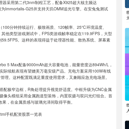
理器采用第二代3nm制程工艺，配备X925超大核主频达
为Immortalis-G25并支持天玑OMM追光引擎。在安兔兔测试
100分钟持续运行、极致画质、120帧率、25℃环境温度、
6FPS。其他类型游戏测试中，FPS类游戏帧率稳定在119.9FPS，大型
到59.5FPS。这样的表现得益于处理器性能、散热系统、屏幕素
5 Max配备9000mAh超大容量电池，能量密度达894Wh/L，
实际续航表现有望媲美万毫安级产品。充电方案采用100W有线
能量管理。这种配置既满足重度使用需求，又兼顾应急充电场景。
搭配极窄边框，R角处理提升视觉舒适度。中框升级为CNC金属
摄像头模组采用金属跑道型装饰，内置双摄与双闪光灯组合。首
变效果，在金属质感与玻璃光泽间取得平衡。
1216.html手机配资股票一览表