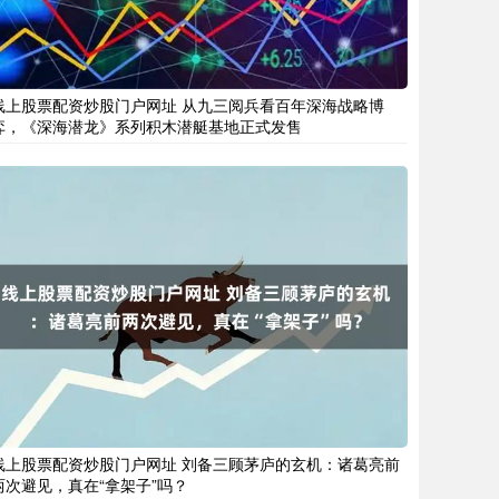
线上股票配资炒股门户网址 从九三阅兵看百年深海战略博
弈，《深海潜龙》系列积木潜艇基地正式发售
线上股票配资炒股门户网址 刘备三顾茅庐的玄机：诸葛亮前
两次避见，真在“拿架子”吗？