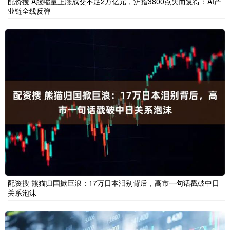
配资搜 A股缩量上涨成交不足2万亿元，沪指3800点失而复得：AI产
业链全线反弹
配资搜 熊猫归国掀巨浪：17万日本泪别背后，高市一句话戳破中日
关系泡沫