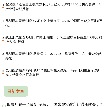
配资搜 A股缩量上涨成交不足2万亿元，沪指3800点失而复得：AI
1
产业链全线反弹
昆明配资最新消息 收评：创业板指涨1.27% 沪深两市成交不足2万
2
亿元
线上股票配资炒股门户网址 瑞银：升阿里健康目标价至4.7港元 维
3
持“沽售”评级
昆明配资最新消息 尾盘猛拉！000735，垂直涨停！这一概念突然
4
爆发
昆明配资最新消息 俄19个集团军投入战场，乌军计划重返库尔斯
5
克，特普会将再次举行
最新文章
股票配资平台最新 罗马诺：国米即将敲定斯通斯转会，同