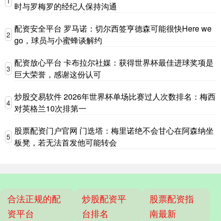
1
时与罗梅罗的经纪人保持沟通
配资安全平台 罗马诺：切尔西签亨德森可能很快Here we
2
go，球员与小蜜蜂谈解约
配资放心平台 卡布拉尔社媒：获得世界杯最佳进球奖项是
3
巨大荣誉，感谢这份认可
炒股交易软件 2026年世界杯单场比赛过人次数排名：梅西
4
对英格兰10次排第一
股票配资门户官网 门迭塔：梅里诺绝不会甘心在阿森纳坐
5
板凳，若无法首发他可能转会
合法正规的配
炒股配资平
股票配资指
资平台
台排名
南最新