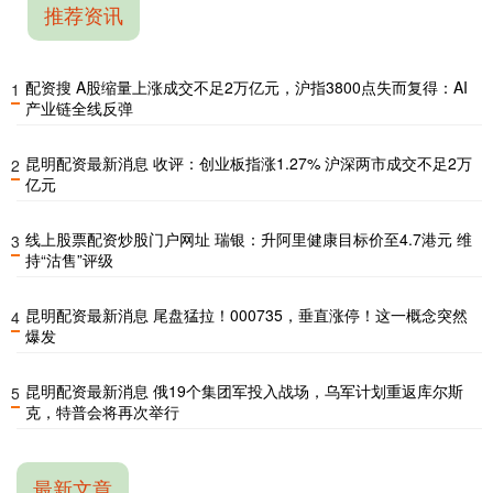
推荐资讯
配资搜 A股缩量上涨成交不足2万亿元，沪指3800点失而复得：AI
1
产业链全线反弹
昆明配资最新消息 收评：创业板指涨1.27% 沪深两市成交不足2万
2
亿元
线上股票配资炒股门户网址 瑞银：升阿里健康目标价至4.7港元 维
3
持“沽售”评级
昆明配资最新消息 尾盘猛拉！000735，垂直涨停！这一概念突然
4
爆发
昆明配资最新消息 俄19个集团军投入战场，乌军计划重返库尔斯
5
克，特普会将再次举行
最新文章