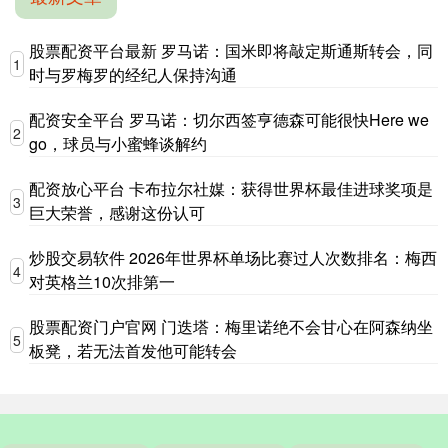
股票配资平台最新 罗马诺：国米即将敲定斯通斯转会，同
1
时与罗梅罗的经纪人保持沟通
配资安全平台 罗马诺：切尔西签亨德森可能很快Here we
2
go，球员与小蜜蜂谈解约
配资放心平台 卡布拉尔社媒：获得世界杯最佳进球奖项是
3
巨大荣誉，感谢这份认可
炒股交易软件 2026年世界杯单场比赛过人次数排名：梅西
4
对英格兰10次排第一
股票配资门户官网 门迭塔：梅里诺绝不会甘心在阿森纳坐
5
板凳，若无法首发他可能转会